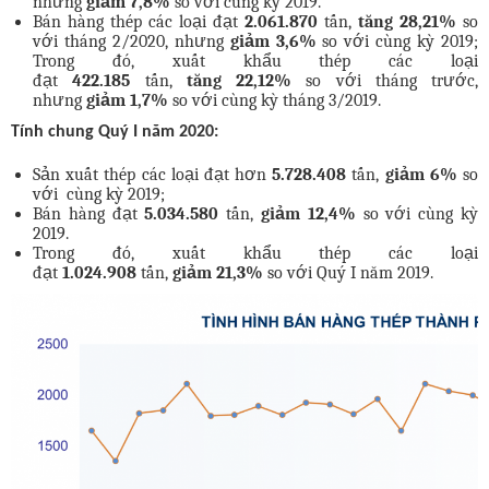
nhưng
giảm
7,8
%
so với cùng kỳ 2019.
Bán hàng thép các loại đạt
2.061.870
tấn,
tăng
28,21
%
so
với tháng 2/2020, nhưng
giảm
3,6
%
so với cùng kỳ 2019;
Trong đó, xuất khẩu thép các loại
đạt
422.185
tấn,
tăng
22,12%
so với tháng trước,
nhưng
giảm
1,7
%
so với cùng kỳ tháng 3/2019.
Tính chung Quý I năm 2020:
Sản xuất thép các loại đạt hơn
5.728.408
tấn,
giảm
6
%
so
với cùng kỳ 2019;
Bán hàng đạt
5.034.580
tấn,
giảm 1
2,4
%
so với cùng kỳ
2019.
Trong đó, xuất khẩu thép các loại
đạt
1.024.908
tấn,
giảm
21,3%
so với Quý I năm 2019.