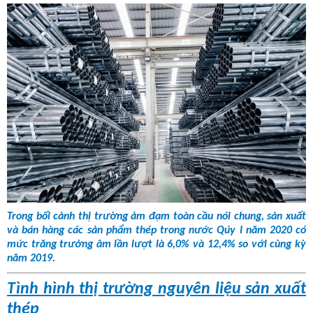
Trong bối cảnh thị trường ảm đạm toàn cầu nói chung, sản xuất
và bán hàng các sản phẩm thép trong nước Qúy I năm 2020 có
mức trăng trưởng âm lần lượt là 6,0% và 12,4% so với cùng kỳ
năm 2019.
Tình hình thị trường nguyên liệu sản xuất
thép