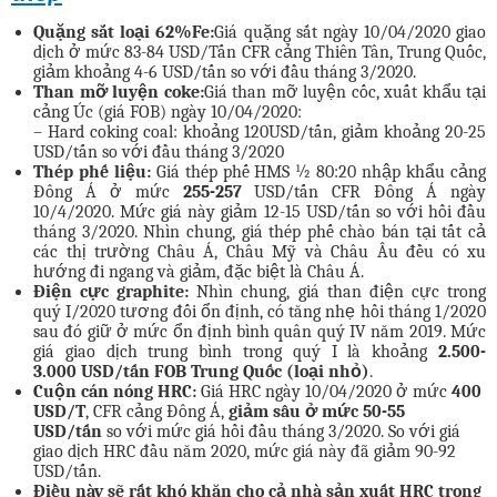
Quặng
sắt
loại 62%Fe:
Giá quặng sắt ngày 10/04/2020 giao
dịch ở mức 83-84 USD/Tấn CFR cảng Thiên Tân, Trung Quốc,
giảm khoảng 4-6 USD/tấn so với đầu tháng 3/2020.
Than mỡ
luyện coke:
Giá than mỡ luyện cốc, xuất khẩu tại
cảng Úc (giá FOB) ngày 10/04/2020:
– Hard coking coal: khoảng 120USD/tấn, giảm khoảng 20-25
USD/tấn so với đầu tháng 3/2020
Thép
phế
liệu:
Giá thép phế HMS ½ 80:20 nhập khẩu cảng
Đông Á ở mức
2
55
-2
57
USD/tấn CFR Đông Á ngày
10/4/2020. Mức giá này giảm 12-15 USD/tấn so với hồi đầu
tháng 3/2020. Nhìn chung, giá thép phế chào bán tại tất cả
các thị trường Châu Á, Châu Mỹ và Châu Âu đều có xu
hướng đi ngang và giảm, đặc biệt là Châu Á.
Điện cực graphite:
Nhìn chung, giá than điện cực trong
quý I/2020 tương đối ổn định, có tăng nhẹ hồi tháng 1/2020
sau đó giữ ở mức ổn định bình quân quý IV năm 2019. Mức
giá giao dịch trung bình trong quý I là khoảng
2.5
00
-
3.000
USD/
tấn
FOB Trung
Quốc
(
loại
nhỏ
)
.
Cuộn cán nóng HRC:
Giá HRC ngày 10/04/2020 ở mức
4
00
USD/T
, CFR cảng Đông Á,
giảm
sâu
ở
mức
50-55
USD/
tấn
so với mức giá hồi đầu tháng 3/2020. So với giá
giao dịch HRC đầu năm 2020, mức giá này đã giảm 90-92
USD/tấn.
Điều
này
sẽ
rất
khó
khăn
cho
cả
nhà
sản
xuất
HRC
trong