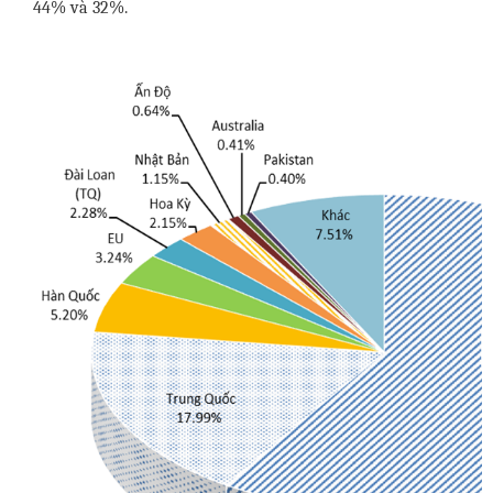
44% và 32%.