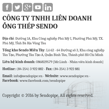
CÔNG TY TNHH LIÊN DOANH
ỐNG THÉP SENDO
Địa chỉ
:
Đường 1A, Khu Công nghiệp Phú Mỹ I, Phường Phú Mỹ, TX.
Phú Mỹ, Tỉnh Bà Rịa Vũng Tàu
Tổng kho Sendo Miền Tây
:
Lô 62 - 64 Đường số 3, Khu công nghiệp
Tân Tạo, Phường Tân Tạo A, Quận Bình Tân, Thành phố Hồ Chí Minh
Liên hệ kinh doanh:
0868119579 [Mr.Lành - Nhân viên kinh doanh]
Hotline:
(84-254) 3 922 882 -
Fax:
(84-254) 3 922 881
Email:
info@sendopipe.vn -
Website
:
www.sendopipe.vn
-
Facebook
:
www.facebook.com/sendopipe
Copyright © 2016 by Sendopipe. All rights reserved.