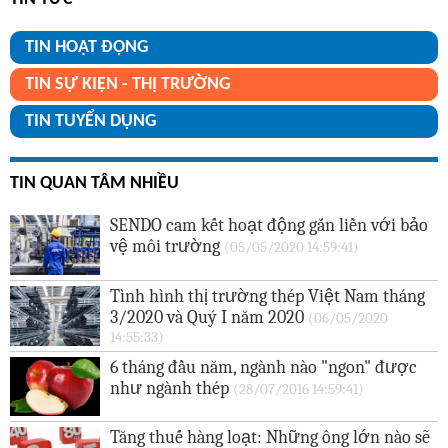
TIN HOẠT ĐỘNG
TIN SỰ KIỆN - THỊ TRƯỜNG
TIN TUYỂN DỤNG
TIN QUAN TÂM NHIỀU
SENDO cam kết hoạt động gắn liền với bảo
vệ môi trường
(05/05/2020 14:59:41)
Tình hình thị trường thép Việt Nam tháng
3/2020 và Quý I năm 2020
(06/05/2020
14:55:33)
6 tháng đầu năm, ngành nào "ngon" được
như ngành thép
(28/07/2016 14:59:41)
Tăng thuế hàng loạt: Những ông lớn nào sẽ