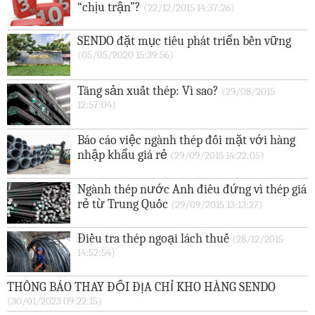
“chịu trận”?
(22/12/2015 14:37:26)
SENDO đặt mục tiêu phát triển bền vững
(05/05/2020 15:39:56)
Tăng sản xuất thép: Vì sao?
(29/08/2015
12:57:04)
Báo cáo việc ngành thép đối mặt với hàng
nhập khẩu giá rẻ
(29/09/2015 14:22:05)
Ngành thép nước Anh điêu đứng vì thép giá
rẻ từ Trung Quốc
(29/09/2015 13:13:27)
Điều tra thép ngoại lách thuế
(28/12/2015
14:52:54)
THÔNG BÁO THAY ĐỔI ĐỊA CHỈ KHO HÀNG SENDO
(30/01/2023 09:22:15)