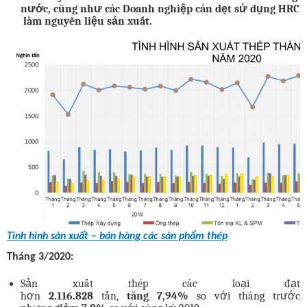
n
ư
ớc
,
cũng
nh
ư
các
Doanh
nghiệp
cán
dẹt
sử
dụng
HRC
làm
nguyên
liệu
sản
xuất.
Tình hình sản xuất – bán hàng các sản phẩm thép
Tháng
3/2020:
Sản xuất thép các loại đạt
hơn
2.116.828
tấn,
tăng
7,94
%
so với tháng trước